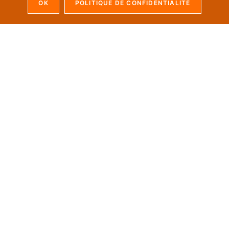
Belgique
OK
POLITIQUE DE CONFIDENTIALITÉ
Tél: +32 81 40 25 72
Nous envoyer un e-mail
LIENS UTILES
Horaires
Congés
Tarifs
Règlement
Nous soutenons…
Politique de confidentialité
ARTICLES RÉCENTS
Infos de fin de saison – kids